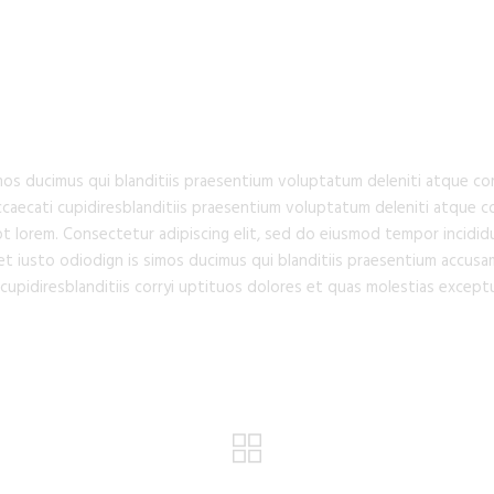
TURE
os ducimus qui blanditiis praesentium voluptatum deleniti atque cor
ccaecati cupidiresblanditiis praesentium voluptatum deleniti atque co
upt lorem. Consectetur adipiscing elit, sed do eiusmod tempor incidid
et iusto odiodign is simos ducimus qui blanditiis praesentium accus
cupidiresblanditiis corryi uptituos dolores et quas molestias exceptu