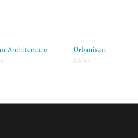
an Architecture
Urbanisam
en
Kitchen