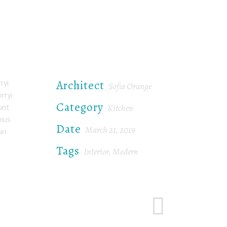
Architect
ryi
Sofia Orange
rryi
Category
Kitchen
unt
amus
Date
March 21, 2019
ri
Tags
Interior
Modern
,