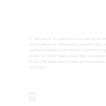
URBAN ARCHITEC
At vero eos et accusamus et iusto odio dignis sim
uti tuo dolores et qua molestias excepturi sint o
tatei non provident, simil dolorum fuga ditiisvol
ut labor et dolore magna aliqua. Maet accusamus 
et iust odit dignis simos ducimu dolore occaecati 
sint ocaet.